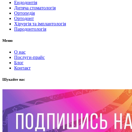
Ендодонтія
Дитяча стоматологія
Ортопедія
Ортодонт
Хірургія та імплантологія
Пародонтологія
Меню
О нас
Послуги-прайс
Блог
Контакт
Шукайте нас
Слідкуйте за нами в соцмережах.