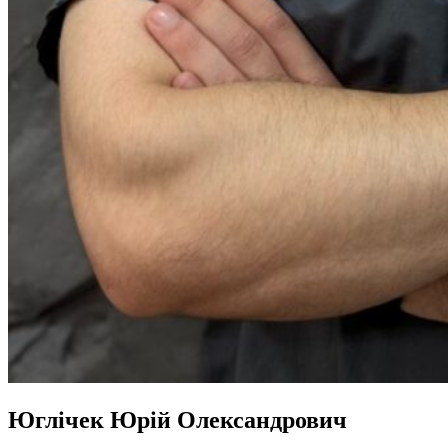
Юглічек Юрій Олександрович