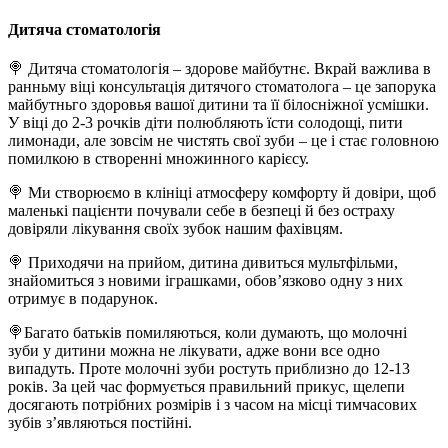
Дитяча стоматологія
🍭 Дитяча стоматологія – здорове майбутнє. Вкрай важлива в
ранньму віці консультація дитячого стоматолога – це запорука
майбутньго здоровья вашої дитини та її білосніжної усмішки.
У віці до 2-3 рочків діти полюбляють їсти солодощі, пити
лимонади, але зовсім не чистять свої зуби – це і стає головною
помилкою в створенні множинного карієсу.
🍭 Ми створюємо в клініці атмосферу комфорту й довіри, щоб
маленькі пацієнти почували себе в безпеці й без остраху
довіряли лікування своїх зубок нашим фахівцям.
🍭 Приходячи на прийом, дитина дивиться мультфільми,
знайомиться з новими іграшками, обов’язково одну з них
отримує в подарунок.
🍭Багато батьків помиляються, коли думають, що молочні
зуби у дитини можна не лікувати, адже вони все одно
випадуть. Проте молочні зуби ростуть приблизно до 12-13
років. За цей час формується правильний прикус, щелепи
досягають потрібних розмірів і з часом на місці тимчасових
зубів з’являються постійні.