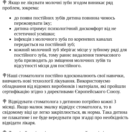
🍭 Якщо не лікувати молочні зуби згодом виникає ряд
проблем, зокрема:
до появи постійних зубів дитина повинна чимось
пережовувати їжу;
дитина отримує психологічний дискомфорт від не
естетичної усмішки;
інфекція з молочного зуба по кореневих каналах
передається на постійний зуб;
кожний молочний зуб зберігає місце у зубному ряді для
постійного зуба, тому раннє видалення тимчасового
зуба призводить до зміщення молочних зубів та
відсутності місця для постійного.
🍭Наші стоматологи постійно вдосконалюють свої навички,
вивчають нові технології лікування. Використовуємо
обладнання від відомих виробників і матеріали, які пройшли
сертифікацію згідно з директивами Європейського Союзу.
🍭 Відвідувати стоматолога з дитиною потрібно кожні 3
місяці. Якщо малюк змалку відвідує стоматолога, то в
свідомому віці це легко закріплюється, як норма. Така дитина
не плакатиме і не буде вередувати при згадці про необхідність
відвідати лікаря.