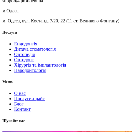
support@profident.ua
м.Одеса
м. Одеса, вул. Костанді 7/20, 22 (11 ст. Великого Фонтану)
Послуга
Ендодонтія
Дитяча стоматологія
Ортопедія
Ортодонт
Хірургія та імплантологія
Пародонтологія
Меню
О нас
Послуги-прайс
Блог
Контакт
Шукайте нас