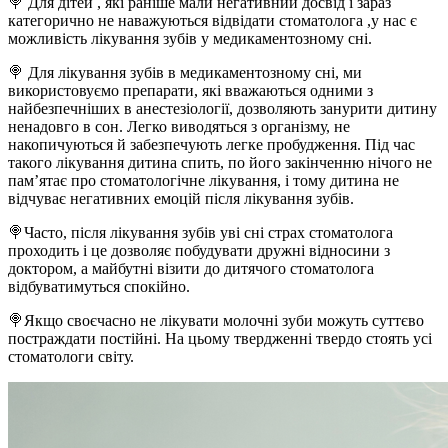
🍭 Для дітей , які раніше мали негативний досвід і зараз
категорично не наважуються відвідати стоматолога ,у нас є
можливість лікування зубів у медикаментозному сні.
🍭 Для лікування зубів в медикаментозному сні, ми
використовуємо препарати, які вважаються одними з
найбезпечніших в анестезіології, дозволяють занурити дитину
ненадовго в сон. Легко виводяться з організму, не
накопичуються й забезпечують легке пробудження. Під час
такого лікування дитина спить, по його закінченню нічого не
пам’ятає про стоматологічне лікування, і тому дитина не
відчуває негативних емоцій після лікування зубів.
🍭Часто, після лікування зубів уві сні страх стоматолога
проходить і це дозволяє побудувати дружні відносини з
доктором, а майбутні візити до дитячого стоматолога
відбуватимуться спокійно.
🍭Якщо своєчасно не лікувати молочні зуби можуть суттєво
постраждати постійні. На цьому твердженні твердо стоять усі
стоматологи світу.